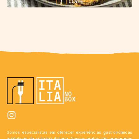
Somos especialistas em oferecer experiências gastronômicas
autênticas da culinária italiana. Nossos pratos são preparados