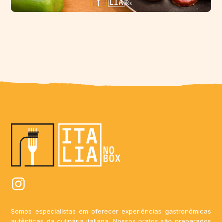
Somos especialistas em oferecer experiências gastronômicas
autênticas da culinária italiana. Nossos pratos são preparados