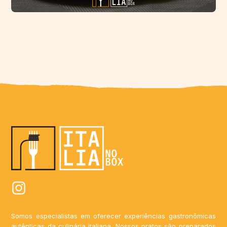
Somos especialistas em oferecer experiências gastronômicas
autênticas da culinária italiana. Nossos pratos são preparados