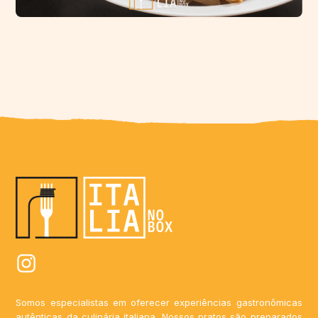
Somos especialistas em oferecer experiências gastronômicas
autênticas da culinária italiana. Nossos pratos são preparados