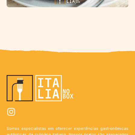
Somos especialistas em oferecer experiências gastronômicas
autênticas da culinária italiana. Nossos pratos são preparados